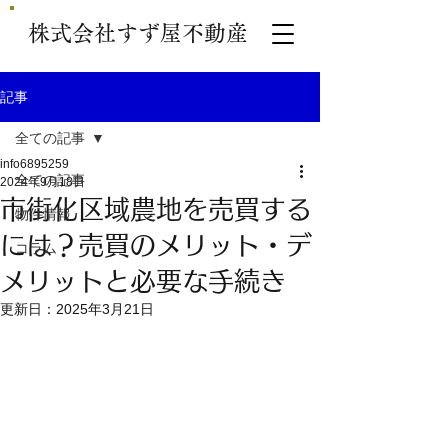
株式会社すず屋不動産
記事
全ての記事
info6895259
全ての記事
2024年9月18日
市街化区域農地を売買する
物件情報
には？売買のメリット・デ
コラム
メリットと必要な手続き
更新日：
2025年3月21日