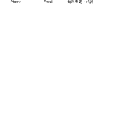
Phone
Email
無料査定・相談
◆貸付農地の評価減
貸し付けられている農地は、権利の内
容によって評価額が減額されることが
あります。
◆生産緑地の評価減
生産緑地指定を受けている場合、一定
の評価減が可能です。
これらの減額要素を適切に活用するこ
とで、農地の相続税負担を軽減できる
可能性があります。
市街化区域農地など相続
した農地に関するご相談
は株式会社すず屋不動産