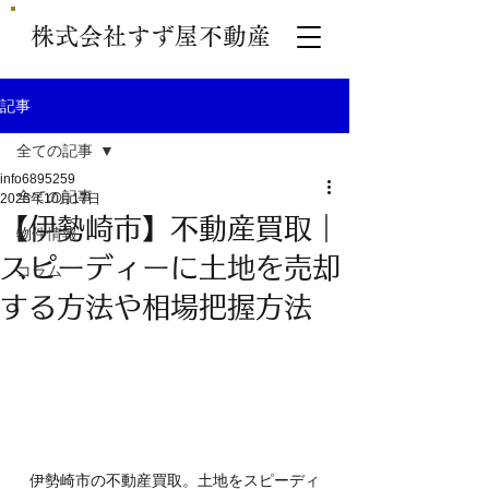
株式会社すず屋不動産
記事
全ての記事
info6895259
全ての記事
2025年10月17日
【伊勢崎市】不動産買取｜
物件情報
スピーディーに土地を売却
コラム
する方法や相場把握方法
伊勢崎市の不動産買取。土地をスピーディ