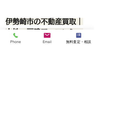
伊勢崎市の不動産買取｜
土地・戸建て・マンショ
ンの相談なら
Phone
Email
無料査定・相談
株式会社すず屋不動産
伊勢崎市や前橋市で、多くの不動産会
社の中から株式会社すず屋不動産が選
ばれているのには明確な理由がありま
す。
相続診断士による安心サポート
「相続診断士」の資格を持つスタッフ
が在籍しています。