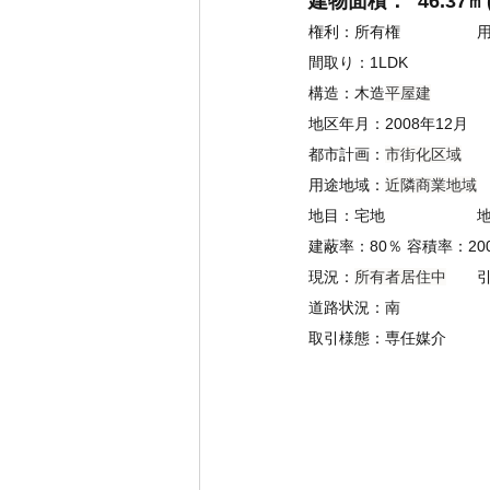
建物面積：  46.37㎡(
権利：所有権　　　　　
間取り：1LDK
構造：木造
平屋建
地区年月：2008年12月
都市計画：
市街化区域
用途地域：
近隣商業地域
地目：宅地　　　　　　
建蔽率：80％ 容積率：20
現況：
所有者居住中
　　
道路状況：南　　
取引様態：
専任媒介