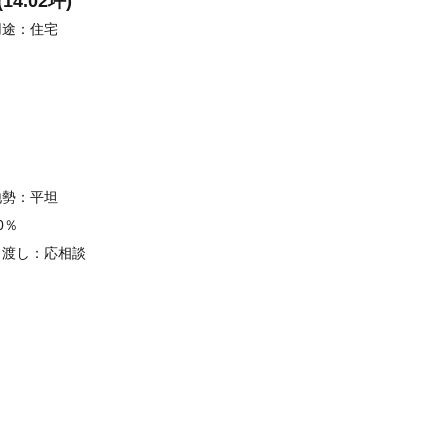
14.02坪)
用途：住宅
地勢：平坦
0％　
引渡し：応相談