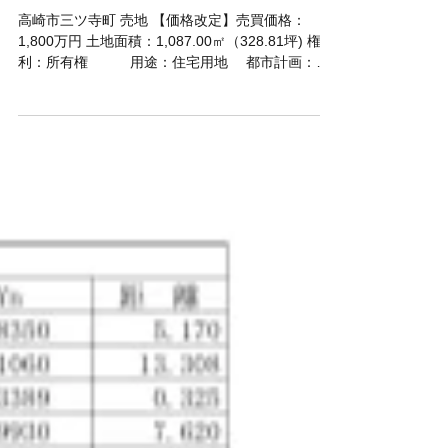
【価格改定】高崎市三ツ寺町 売
地
高崎市三ツ寺町 売地 【価格改定】売買価格：
1,800万円 土地面積：1,087.00㎡（328.81坪) 権
利：所有権 用途：住宅用地 都市計画：調
整区域 用途地域：無指定地域 地目：
畑 建蔽率：70％ 容積率：
200％ 現況：更地 引渡し：相
談 接道：西 取引様態：専任媒介 ▼ＰＯＩ
ＮＴ▼ ●設備：側溝 ●学区：高崎市立堤ヶ岡小学
校,高崎市立群馬南中学校 ●交通：ＪＲ上越線 出
野まで4.3㎞