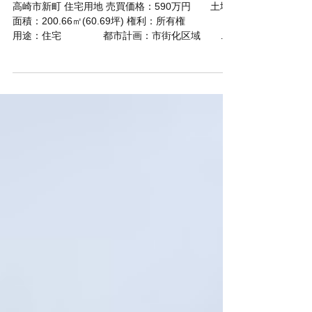
高崎市新町新 住宅用地
高崎市新町 住宅用地 売買価格：590万円 土地
面積：200.66㎡(60.69坪) 権利：所有権
用途：住宅 都市計画：市街化区域 用
途地域：第一種中高層住居専用地域 地目：宅
地 建蔽率：60％ 容積率：200％ 現
況：更地 引渡し：即時 / 現況渡 接道：南
西 取引様態：専任媒介契約 備考：上
水道、下水道、電気 別途水道工事分担金 ２
００，０００円 ▼ＰＯＩＮＴ▼ ●交通：JR高
崎線 新町駅 徒歩21分 藤岡IC 車10分
●学区：高崎市立新町第一小学校, 高崎市立新町中
学校 ●豊かな緑に彩られた閑静な住宅街。